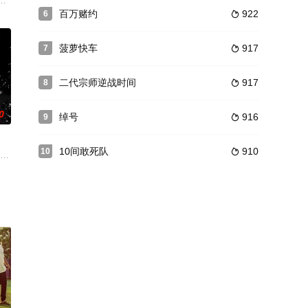
扎拉梅阿教授研制出了一种可在沙漠生长的蓝橙子。结果被别有用心
是她毁弃婚约，而她雇用来为她打官司的律师居然是她的旧情人，可她却不知
百万赌约
922
6

菠萝快车
917
7

二代宗师逆战时间
917
8

0
绰号
916
9

10间敢死队
910
10

到儿子的电话，使她有了活下去的希望。然而这一切都是儿子生前安
之 饰）和TT（余晓彤 饰）各自面对着她们的深渊，一时之间找不到解决问题