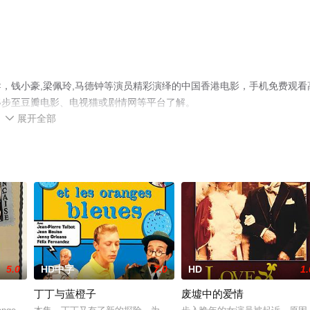
，钱小豪,梁佩玲,马德钟等演员精彩演绎的中国香港电影，手机免费观看
移步至豆瓣电影、电视猫或剧情网等平台了解。
展开全部

5.0
HD中字
7.0
HD
1.
丁丁与蓝橙子
废墟中的爱情