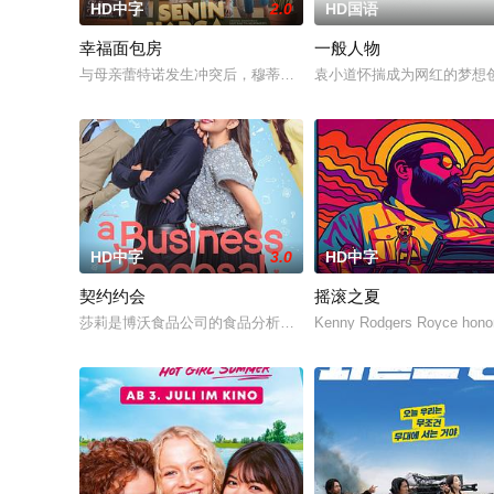
HD中字
2.0
HD国语
幸福面包房
一般人物
与母亲蕾特诺发生冲突后，穆蒂亚离家出走，决心证明自己的独
袁小道怀揣成为网红的梦想
HD中字
3.0
HD中字
契约约会
摇滚之夏
莎莉是博沃食品公司的食品分析师，如今陷入财务困境，她答应
Kenny Rodgers Royce honors