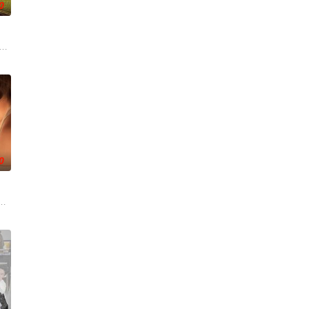
0
遭遇了诸多矛盾与分歧，幸
断崖式分手后陷入无尽的情绪反扑。她沉溺于失恋的痛苦，闺蜜米
onsecutive events following t
0
面面觀，其中「Truth orDare」大膽遊戲更
歌 饰），为利益化身“深情画家”，步步为营接近倔强女医生李梦（李萌萌 饰