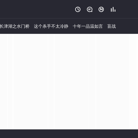




长津湖之水门桥
这个杀手不太冷静
十年一品温如言
盲战