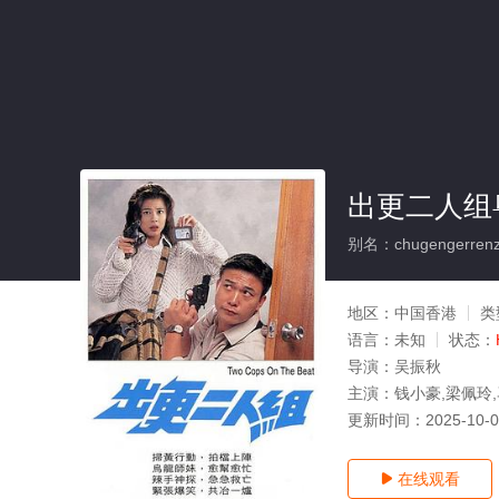
出更二人组
别名：chugengerrenz
地区：
中国香港
类
语言：
未知
状态：
导演：
吴振秋
主演：
钱小豪,梁佩玲
更新时间：
2025-10-
在线观看
