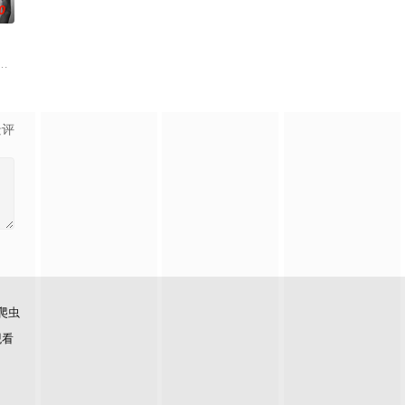
0
合体，前提是他们得克服接踵
艾丽卡·特蕾西（奥利维亚·王尔德 Oliv
，宣扬了树立正确的恋爱观生活观的必要性，鞭挞了追金，虚荣等错误的观念
景评
爬虫
观看