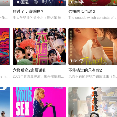
5.0
HD国语
3.0
HD中字
1.
错过了，遗憾吗？
强扭的瓜也甜 2
立，然而三年后她不得不与家人和解
创作短视频，并与周小乙等人组建了“红透半边天”团队。然而团队在发展过程中
刚大学毕业的吴小北（庄达菲 饰）被初恋男友李天昊（周澄奧 饰）
The sequel, which consists of c
3.0
HD
10.0
HD中字
2.
六楼后座2家属谢礼
不能错过的只有你2
为挚友雅斯敏牵线搭桥，为她安排相亲。原来，雅斯敏的约会对象是乌塔
 his late mother's legacy by f
2003年黃真真導演、鄭丹瑞編劇的喜劇《六樓后座》拍出香港新一代的愛情
风流不羁的房地产销冠江来（吴翊