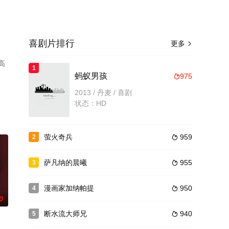
喜剧片排行
更多

高
1
蚂蚁男孩
975

2013 / 丹麦 / 喜剧
状态：HD
萤火奇兵
959
2

萨凡纳的晨曦
955
3

漫画家加纳帕提
950
4

0
断水流大师兄
940
5
