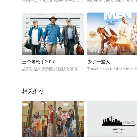
布朗博士（克里斯托弗•洛伊德 Christopher Lloyd 饰）
An American group of excha
HD
1.0
HD中字
三个老枪手2017
少了一些人
故事讲述每天到银行确认有没有老人金进帐的3位老人，决定受够
Travel plans for three men in
相关推荐