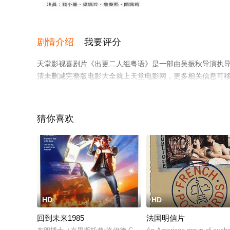
HD
剧情介绍
我要评分
天堂影视喜剧片《出更二人组粤语》是一部由吴振秋导演执导
清未删减完整版电影大全就上天堂电影网，更多相关信息可
猜你喜欢
HD
2.0
HD
回到未来1985
法国明信片