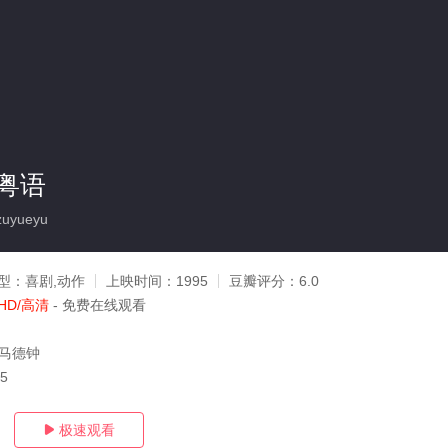
粤语
uyueyu
型：
喜剧,动作
上映时间：
1995
豆瓣评分：
6.0
HD/高清
- 免费在线观看
,马德钟
05
极速观看
