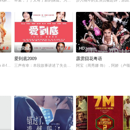
总是有些稀奇古怪的发明。在一次试验他发明的时光机器
nge students come to Paris to stud
本集，丁丁又有了新的探险。为了解决人类饥饿问题，卡尔库鲁斯和
步入晚年的女演员被起诉，原因
6.0
已完结
7.0
HD
9.
爱到底2009
霹雳囧花粤语
这一切，放手一搏、携手抢银行，但他们面临到一个关键问题，他们不
 ill-fitting wedding tuxedos go
三声有幸：本段故事讲述了失去儿子的老母亲，每年儿子忌日都会接
阿宝（周秀娜 饰），阿娇（卢颂