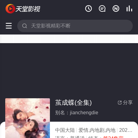






茧成蝶​(全集)
分享

别名：jianchengdie
中国大陆
爱情,内地剧,内地
2025
1