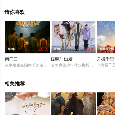
剧全集就上天堂电影网，更多相关信息可移步至豆瓣电视
剧、电视猫或剧情网等平台了解。
猜你喜欢
10.0
9.0
第9集
全3集
第30集完结
南门口
破晓时出发
舟楫千里
故事发生在湖南长沙市区的南门口，讲述了几个土生土长的青春
哈萨克族少年叶尔肯想要赢得赛马比赛
《舟楫千
相关推荐