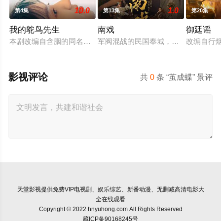
10.0
1.0
第4集
第13集
第20集
我的鸵鸟先生
南戏
御廷谣
本剧改编自含胭的同名小说，讲述了邻家女孩庞倩（苏晓彤 饰）
军阀混战的民国奉城，玉佛头离奇失
改编自行
影视评论
共
0
条 “茧成蝶​” 景评
天堂影视
提供免费VIP电视剧、娱乐综艺、新番动漫、无删减高清电影大
全在线观看
Copyright © 2022 hnyuhong.com All Rights Reserved
藏ICP备90168245号