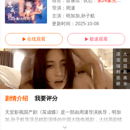
语言：
普通话
状态：
第24集完结
- 
导演：
周潇
主演：
明加加,孙子航
1-1全集/大结局
更新时间：
2025-10-08
在线观看
极速观看


剧情介绍
我要评分
天堂影视国产剧《茧成蝶​》是一部由周潇导演执导，明加
加,孙子航等演员精彩演绎的中国大陆电视剧，大结局剧情
已揭晓（1-1全集），手机免费观看高清未删减完整版电视
