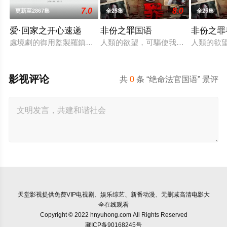
7.0
8.0
更新至2867集
全25集
全25集
爱·回家之开心速递
非份之罪国语
非份之罪
處境劇的御用監製羅鎮岳已經準備開拍新一套處境劇，暫定叫《
人類的欲望，可驅使我們超越自我，
人類的欲
影视评论
共
0
条 “绝命法官国语” 景评
天堂影视
提供免费VIP电视剧、娱乐综艺、新番动漫、无删减高清电影大
全在线观看
Copyright © 2022 hnyuhong.com All Rights Reserved
藏ICP备90168245号