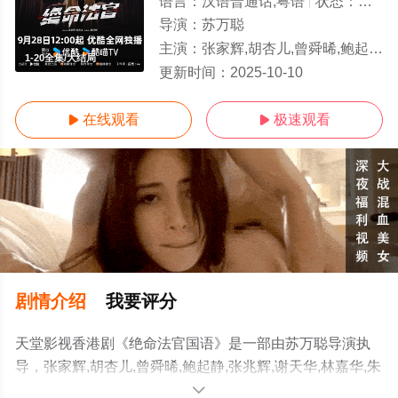
语言：
汉语普通话,粤语
状态：
全20
导演：
苏万聪
主演：
张家辉,胡杏儿,曾舜晞,鲍起静,张兆辉,谢天华,林嘉华,朱栢康,谷祖琳,张
1-20全集/大结局
更新时间：
2025-10-10
在线观看
极速观看


剧情介绍
我要评分
天堂影视香港剧《绝命法官国语》是一部由苏万聪导演执
导，张家辉,胡杏儿,曾舜晞,鲍起静,张兆辉,谢天华,林嘉华,朱
栢康,谷祖琳,张国强,蔡思韵,韦罗莎,曾向镇,黄智雯,许绍雄,
