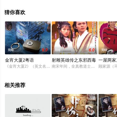
周汉宁等演员精彩演绎的中国大陆,中国香港电视剧，大结
局剧情已揭晓（1-20全集），手机免费观看高清未删减完
猜你喜欢
整版电视剧全集就上天堂电影网，更多相关信息可移步至
豆瓣电视剧、电视猫或剧情网等平台了解。
9.0
6.0
完结
完结
完结
金宵大厦2粤语
射雕英雄传之东邪西毒
一屋两家
《金宵大厦2》（英文名：Barrack O'Karma 2）是香港电
南宋年间，全真教道士丘处机与江南
顾家源（
相关推荐