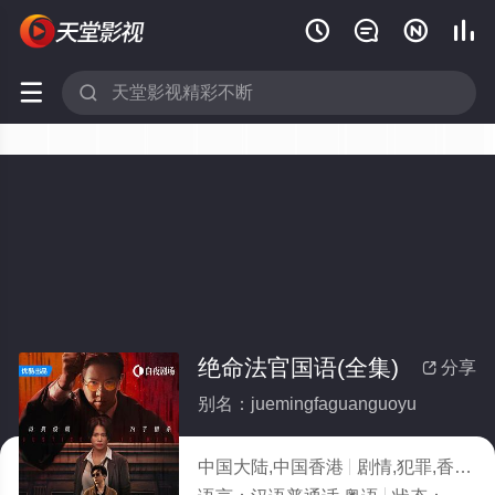






绝命法官国语(全集)
分享

别名：juemingfaguanguoyu
中国大陆,中国香港
剧情,犯罪,香港
2