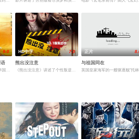
饰）的传奇爱情故事为线索，讲述了五千年前有熊氏部落首领姬地率领
e退休后到怀俄明州，到他的农场土地上去隐居，但一个罪犯出身的赏金猎人和凶猛
影片讲述了分别做着导演梦和演员梦的两个年轻人之间的爱情故事。
电影《玄笔录前传》由人气玄幻
9.0
HD中字
7.0
正片
8.
国语
熊出没注意
与祖国同在
「推理鬼才」導演文二北投，將整部作品皆遊走於現實與虛幻之間。余（
国局势一度混乱。黄飞鸿（赵文卓 饰）与父亲黄麒英（刘询 饰）、十四姨（
《熊出没注意》讲述了个性叛逆、张扬的新锐女明星乐姗姗(尚雯婕饰)
英国皇家海军的一艘驱逐舰“托林