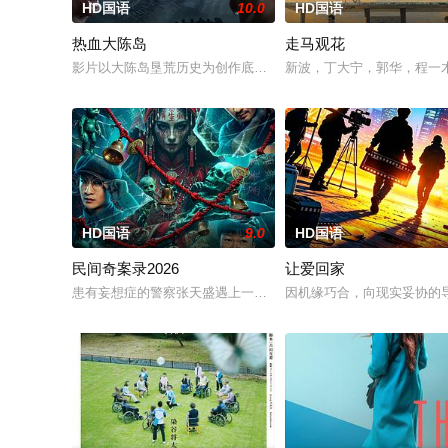
HD国语
10.0
HD国语
热血大陈岛
走马观花
影片以大陈岛垦荒历史为创作底色，在尊重历史真实性的前提下，
新波，丁大宁，郭华，程一
HD国语
9.0
HD国语
民间奇案录2026
让爱回家
患有妄想症的警察张天盛遇上一起离奇的神像杀人事件，勘案过程中
因机缘巧合，向现实妥协的