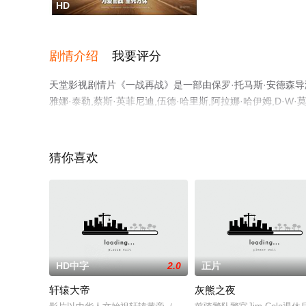
HD
剧情介绍
我要评分
天堂影视剧情片《一战再战》是一部由保罗·托马斯·安德森导演执
雅娜·泰勒,蔡斯·英菲尼迪,伍德·哈里斯,阿拉娜·哈伊姆,D·W·
姆·安德森,博格丹·舒米拉等演员精彩演绎的美国电影，手
豆瓣电影、电视猫或剧情网等平台了解。
猜你喜欢
HD中字
2.0
正片
轩辕大帝
灰熊之夜