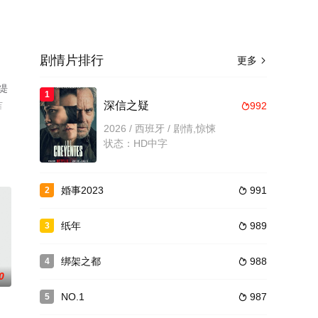
剧情片排行
更多

缇
1
吉
深信之疑
992

步至
2026 / 西班牙 / 剧情,惊悚
状态：HD中字
婚事2023
991
2

纸年
989
3

绑架之都
988
4

0
NO.1
987
5
