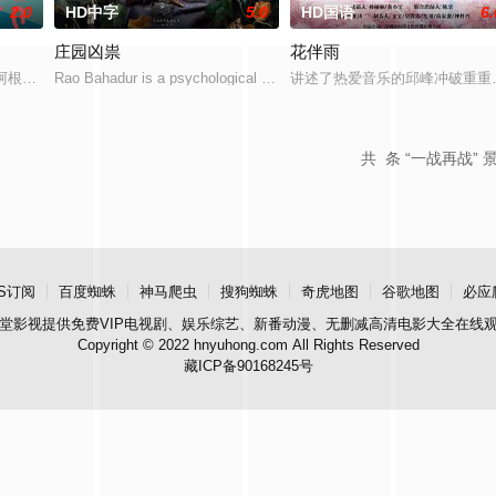
2.0
HD中字
5.0
HD国语
6.
庄园凶祟
花伴雨
无恢复可能的四肢——的治疗方法，而一步步踏入在追求理想的理性与
的阿根廷造型师丽娜在瑞士的一场颁奖典礼后，被一种突如其来的冲动驱使。回
Rao Bahadur is a psychological drama set against the backdro
讲述了热爱音乐的邱峰冲破重重
共
条 “一战再战” 
S订阅
百度蜘蛛
神马爬虫
搜狗蜘蛛
奇虎地图
谷歌地图
必应
堂影视
提供免费VIP电视剧、娱乐综艺、新番动漫、无删减高清电影大全在线
Copyright © 2022 hnyuhong.com All Rights Reserved
藏ICP备90168245号