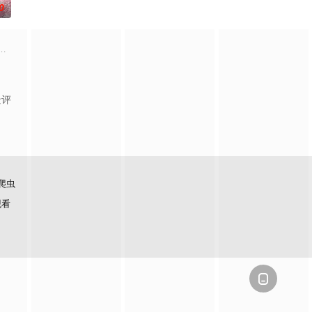
0
到布宜诺斯艾利斯后，她什么
阻力，克服种种困难，组建乐队追求自己的音乐梦想，并走出了困住他的亲情
景评
爬虫
观看
