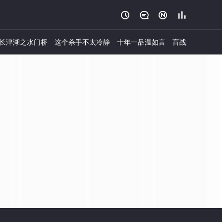




长津湖之水门桥
这个杀手不太冷静
十年一品温如言
盲战