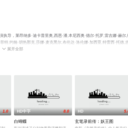
导，莱昂纳多·迪卡普里奥,西恩·潘,本尼西奥·德尔·托罗,雷吉娜·赫尔,
莫菲特,约翰·胡热那克,莎娜·麦克黑尔,布伦达·洛伦娜·加西亚,特雷西·托德,
展开全部
机免费观看高清未删减完整版电影大全就上天堂电影网，更多相关信息可移

1.0
HD中字
8.0
HD
5.
白蝴蝶
玄笔录前传：妖王图