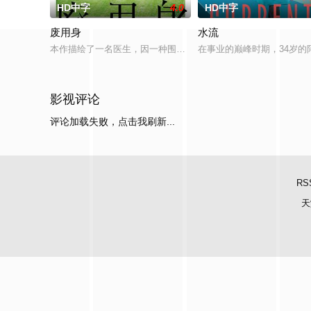
HD中字
4.0
HD中字
废用身
水流
本作描绘了一名医生，因一种围绕“废用身”——因瘫痪等原因已
在事业的巅峰时期，34岁
影视评论
评论加载失败，点击我刷新...
RS
天