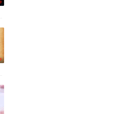
0
被认可的才华。他们来自不同
生活的照屋踊，憧憬舞蹈学校的丽莎，开始了舞蹈生涯。朱音为了支
爷将携600余公斤毒品来云交易，火速成立“斩毒行动”专案组，借调警员安迪
0
战、二房东杨小强加入后，一
引出“婴胎报仇”，“娘娘索命”等一连串妖异事件，张天盛虽
小镇女子向疏远的哥哥借了钱，独自一人踏上穿越西德克萨斯州的旅程，寻求