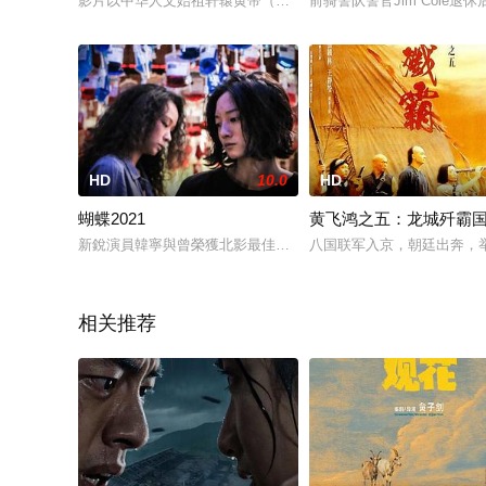
影片以中华人文始祖轩辕黄帝（于波 饰）与元妃嫘祖（周韦彤 
前骑警队警官Jim Col
HD
10.0
HD
蝴蝶2021
黄飞鸿之五：龙城歼霸
新銳演員韓寧與曾榮獲北影最佳新演員的余佩真主演，與被稱為
八国联军入京，朝廷出奔，举
相关推荐