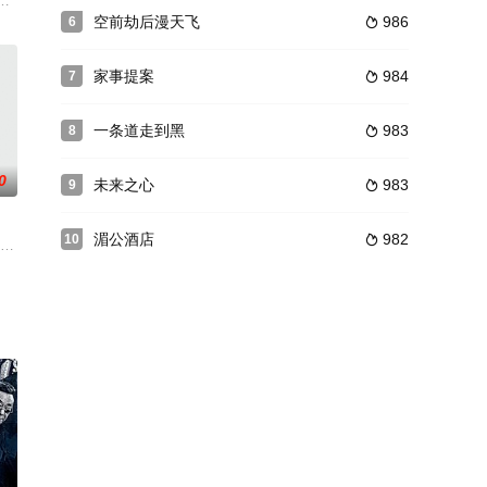
的灰熊打乱了他的退休
漫画《大唐玄笔录》的核心内容改编而来，讲述高冷捉妖师吴小邪、呆萌和尚
空前劫后漫天飞
986
6

家事提案
984
7

一条道走到黑
983
8

0
未来之心
983
9

湄公酒店
982
10

王静莹 饰）、徒弟梁宽（
，由于跟经纪公司的一些矛盾而“离家出走”，来到了气韵温婉
”号建成服役后，曾屡建奇功，1941年5月，在克里特海面一次激烈的对空作战中