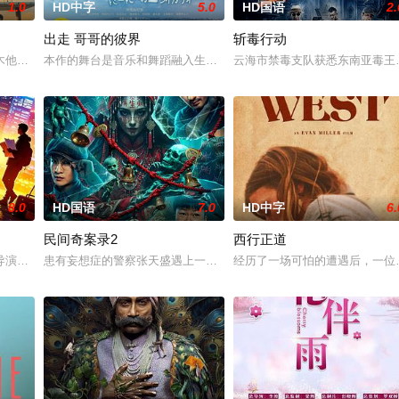
1.0
HD中字
5.0
HD国语
2.
出走 哥哥的彼界
斩毒行动
以年轻化、科技化的光影语言活化红色记忆，生动诠释了“艰苦创业、
木他们毕业于同一所大学。他们和很多年轻人一样，自以为是，敏感错弱，没有
本作的舞台是音乐和舞蹈融入生活的冲绳。与母亲朱音、妹妹舞一起
云海市禁毒支队获悉东南亚毒王廖
8.0
HD国语
7.0
HD中字
6.
民间奇案录2
西行正道
，牵引出“婴胎报仇”，“娘娘索命”等一连串妖异事件，张天盛虽
导演朱达仁萌生拍一部《河南人在北京》电影的念头，在说服主编姚松、老乡韩
患有妄想症的警察张天盛遇上一起离奇的神像杀人事件，勘案过程中，牵
经历了一场可怕的遭遇后，一位