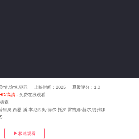
剧情,惊悚,犯罪
上映时间：
2025
豆瓣评分：
1.0
HD/高清
- 免费在线观看
安德森
里奥,西恩·潘,本尼西奥·德尔·托罗,雷吉娜·赫尔,缇雅娜
15
极速观看
