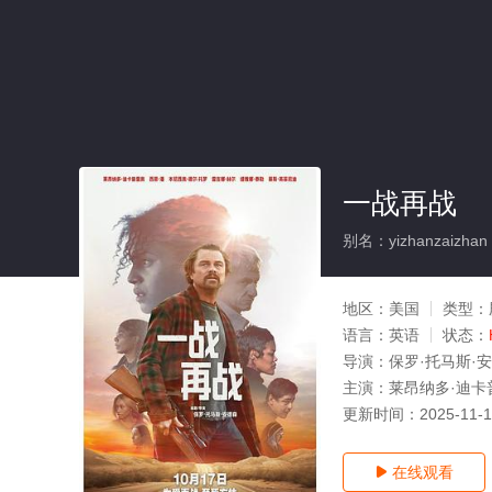
一战再战
别名：yizhanzaizhan
地区：
美国
类型：
语言：
英语
状态：
导演：
保罗·托马斯·
主演：
莱昂纳多·迪卡普
更新时间：
2025-11-
在线观看
