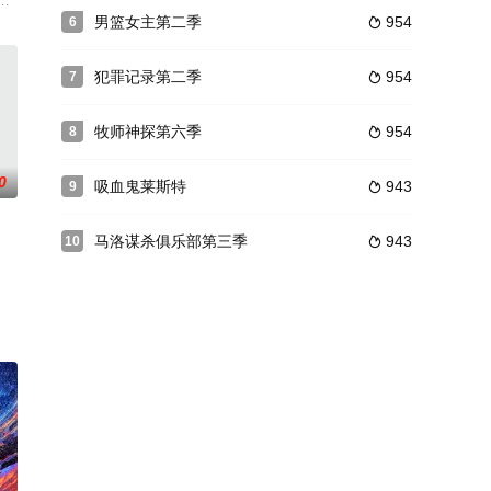
普尔曼
拿着枪，一个送花的女人在太阳马戏团的表演中被发现被压死时，就有人怀疑
男篮女主第二季
954
6

犯罪记录第二季
954
7

牧师神探第六季
954
8

0
吸血鬼莱斯特
943
9

马洛谋杀俱乐部第三季
943
10

该剧采用喜剧手法描述了一家提供顶级服务的公司及其「自我厌恶」