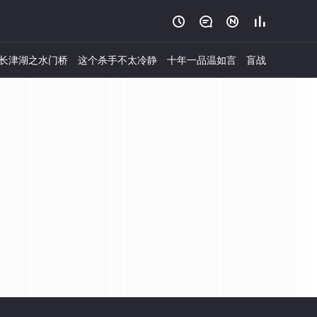




长津湖之水门桥
这个杀手不太冷静
十年一品温如言
盲战