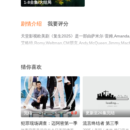
1-8全集/大结局
剧情介绍
我要评分
天堂影视欧美剧《复生2025》是一部由萨米尔·雷姆,Amanda
艾略特,Romy,Weltman,CM朋克,Andy,McQueen,Jimm
全集），手机免费观看高清未删减完整版电视剧全集就上天
猜你喜欢
完结
6.0
更新至26集完结
犯罪现场调查：迈阿密第一季
流言终结者 第三季