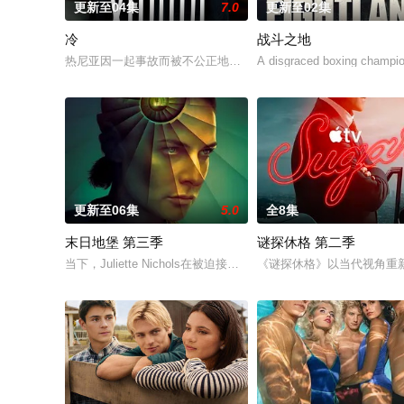
更新至04集
7.0
更新至02集
冷
战斗之地
热尼亚因一起事故而被不公正地监禁，她的丈夫和6岁的女儿在事
A disgraced boxing champion
更新至06集
5.0
全8集
末日地堡 第三季
谜探休格 第二季
当下，Juliette Nichols在被迫接受“净化”后幸存下来，但
《谜探休格》以当代视角重