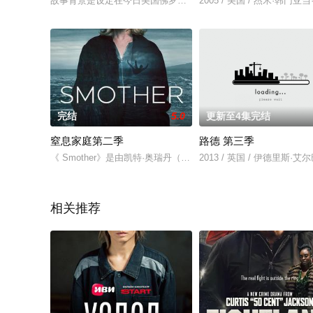
故事背景是设定在今日美国佛罗里达州的迈阿密。在北美平均每一
2005 / 美国 / 杰米·韩
完结
5.0
更新至4集完结
窒息家庭第二季
路德 第三季
《 Smother》是由凯特·奥瑞丹（Kate O'Riordan）执导的
2013 / 英国 / 伊德里斯
相关推荐