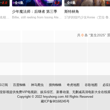
2.0
全4集
2.0
全8集
6.
少年魔法师：后继者 第三季
斯特林角
精英名校的高中生原本过住灿烂生活，直至一位神秘转校生出现。与此同时，专门
Billie, still reeling from losing Alex at the end of Season
17岁的纽约少女Annie（艾
共
0
条 “复生2025” 
S订阅
百度蜘蛛
神马爬虫
搜狗蜘蛛
奇虎地图
谷歌地图
必应
堂影视
提供免费VIP电视剧、娱乐综艺、新番动漫、无删减高清电影大全在线
Copyright © 2022 hnyuhong.com All Rights Reserved
藏ICP备90168245号