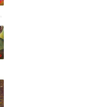
0
板斯图尔特·布鲁姆，他弄坏了一个谢尔顿和莱纳德制造的设备，意外导致了多
0
。第二季迎来洛杉矶标志性私
安·霍姆斯,克里斯汀·霍恩,丹·让诺特,卡罗尔·凯恩,亚历克丝·