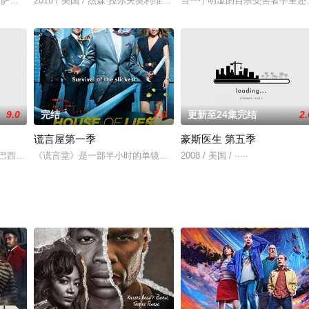
集约有2千万个观众收看，使得它成为星期一收视第一的电视系列剧，
门亚当·萨维奇托瑞·贝莱西卡莉·拜伦
2018 / 美国 / 杰森·拉尔夫奥利维亚·泰勒·达德利斯黛拉·麦薇哈尔·阿
当一个明显的自杀受害者手里还
9.0
完结
7.0
更新至24集完结
2.
谎言屋第一季
豪斯医生 第五季
爱尔兰惊悚连续剧。影片中德乌拉·基尔万
·艾尔巴西耶娜·盖尔利露丝·威尔森沃伦·布朗
《谎言堂》是一部半小时的单镜头情景喜剧，根据同名畅销书改编。
2008 / 美国 / ·····