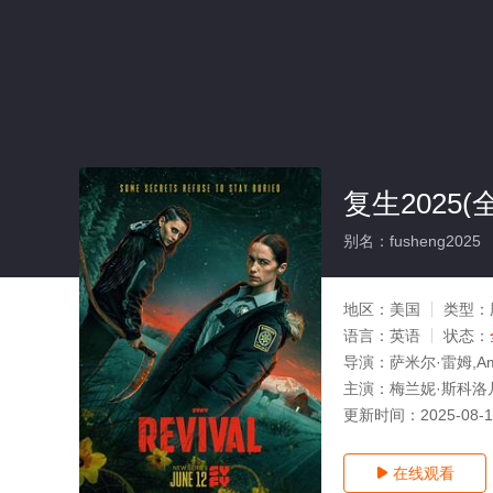
复生2025(
别名：fusheng2025
地区：
美国
类型：
语言：
英语
状态：
导演：
萨米尔·雷姆,Am
主演：
梅兰妮·斯科洛凡
更新时间：
2025-08-
在线观看
