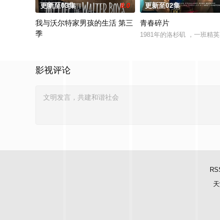
更新至03集
8.0
更新至02集
我与沃尔特家男孩的生活 第三
青春碎片
季
1981年的洛杉矶 ，一班
Ahead of the arrival of Season 2, Netflix has renewed My Lif
影视评论
RS
天