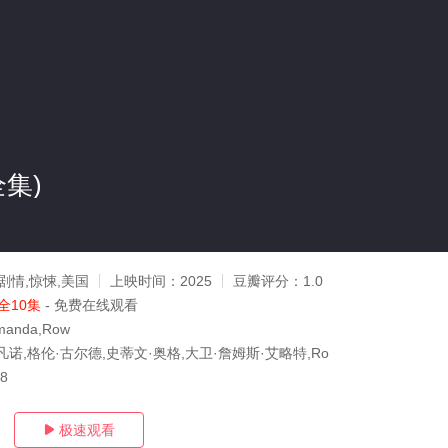
全集)
剧情,惊悚,美国
上映时间：
2025
豆瓣评分：
1.0
全10集
- 免费在线观看
anda,Row
诺,格伦·古尔德,史蒂文·奥格,大卫·詹姆斯·艾略特,Ro
18
极速观看
