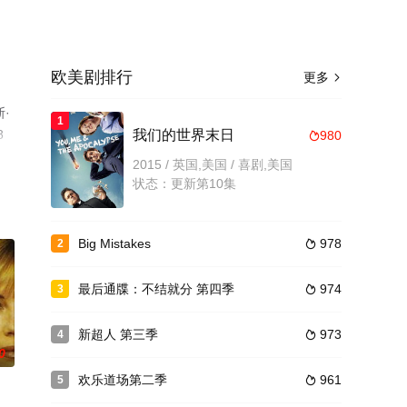
欧美剧排行
更多

·
1
8
我们的世界末日
980

解。
2015 / 英国,美国 / 喜剧,美国
状态：更新第10集
Big Mistakes
978
2

最后通牒：不结就分 第四季
974
3

新超人 第三季
973
4

0
欢乐道场第二季
961
5
