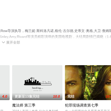
,Row导演执导，梅兰妮·斯科洛凡诺,格伦·古尔德,史蒂文·奥格,大卫·詹姆斯
y,MacKinley,Amy,Rivard等演员精彩演绎的美国电视剧，大结局剧情已揭晓（1-
展开全部
堂电影网，更多相关信息可移步至豆瓣电视剧、电视猫或剧情网等平台了

4.0
更新至13集完结
10.0
完结
10.
魔法师 第三季
犯罪现场调查第七季