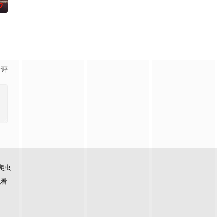
0
猎杀青少年的连环杀人魔
拉·鲁宾 饰）和双胞胎哥哥由养父抚养长大。她无意中继承了神秘外祖父在加拿大的
景评
爬虫
观看