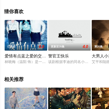
整版电视剧全集就上天堂电影网，更多相关信息可移步至
豆瓣电视剧、电视猫或剧情网等平台了解。
猜你喜欢
6.0
4.0
已完结
更新至35集
第20集
爱情有点蓝之爱的交响乐
警官王快乐
大男人小
林晓梅（温阳 饰）是一位精明强干的全职太太，靠一人之力将
该剧根据李迪的同名小说改编，通过
艾平和陆
相关推荐