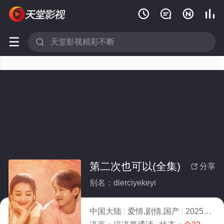






第二次也可以(全集)
分享

别名：dierciyekeyi
中国大陆
爱情,剧情,国产
2025
7.0