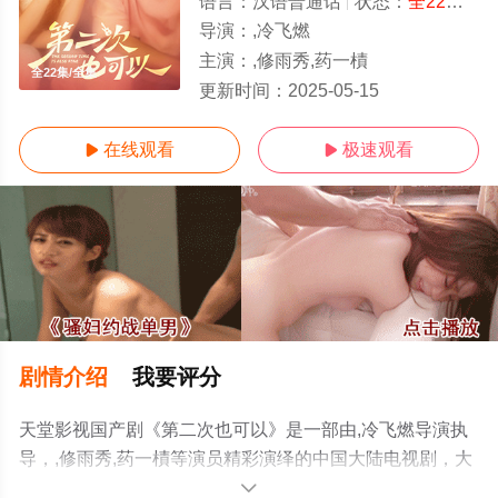
语言：
汉语普通话
状态：
全22集
- 
导演：
,冷飞燃
主演：
,修雨秀,药一樍
全22集/全集
更新时间：
2025-05-15
在线观看
极速观看


剧情介绍
我要评分
天堂影视国产剧《第二次也可以》是一部由,冷飞燃导演执
导，,修雨秀,药一樍等演员精彩演绎的中国大陆电视剧，大
结局剧情已揭晓（全22集），手机免费观看高清未删减完
