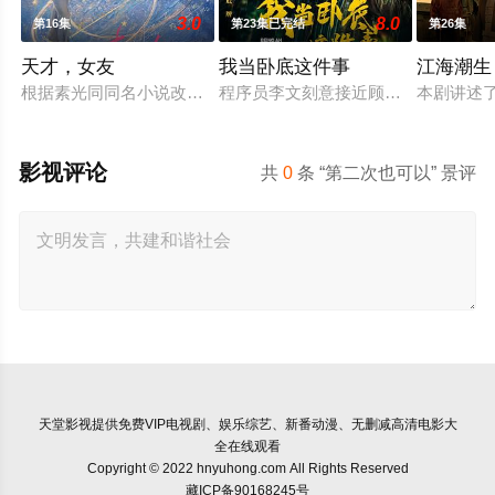
3.0
8.0
第16集
第23集已完结
第26集
天才，女友
我当卧底这件事
江海潮生
根据素光同同名小说改编。江逾白长大以后，林知夏忽然对他说：
程序员李文刻意接近顾婷，利用顾炎
本剧讲述
影视评论
共
0
条 “第二次也可以” 景评
天堂影视
提供免费VIP电视剧、娱乐综艺、新番动漫、无删减高清电影大
全在线观看
Copyright © 2022 hnyuhong.com All Rights Reserved
藏ICP备90168245号