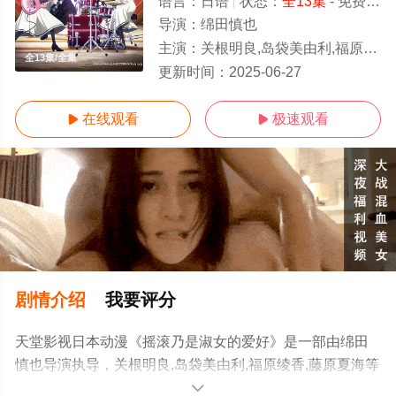
语言：
日语
状态：
全13集
- 免费在线观看
导演：
绵田慎也
主演：
关根明良,岛袋美由利,福原绫香,藤原夏海
全13集/全集
更新时间：
2025-06-27
在线观看
极速观看


剧情介绍
我要评分
天堂影视日本动漫《摇滚乃是淑女的爱好》是一部由绵田
慎也导演执导，关根明良,岛袋美由利,福原绫香,藤原夏海等
演员精彩演绎的日本动漫，大结局剧情已揭晓（全13
