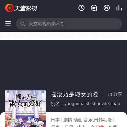






摇滚乃是淑女的爱好(全集)
分享

别名：yaogunnaishishunvdeaihao
日本
剧情,动画,音乐,日韩动漫
2025