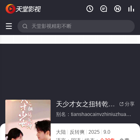






天少才女之扭转乾坤(全集)
分享

别名：tianshaocainvzhiniuzhuanqiankun
大陆
反转爽
2025
9.0