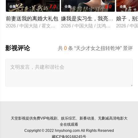
7.0
8.0
全集
全集
全集
前妻送我的离婚大礼包
嫌我是实习生，我亮出老板身份
娘子，别
2026 / 中国大陆 / 霍文琦＆雷小米
2026 / 中国大陆 / 沈鸿运＆刘亚倩
2026 / 
影视评论
共
0
条 “天少才女之扭转乾坤” 景评
天堂影视
提供免费VIP电视剧、娱乐综艺、新番动漫、无删减高清电影大
全在线观看
Copyright © 2022 hnyuhong.com All Rights Reserved
藏ICP备90168245号