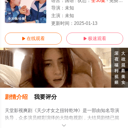
语言：
国语
状态：
全30集
- 免费在线观看
导演：
未知
主演：
未知
全30集/全集
更新时间：
2025-01-13
在线观看
极速观看


剧情介绍
我要评分
天堂影视爽剧《天少才女之扭转乾坤》是一部由知名导演
执导，众多演员精彩演绎的大陆电视剧，大结局剧情已揭
晓（全30集），手机免费观看高清未删减完整版电视剧全
