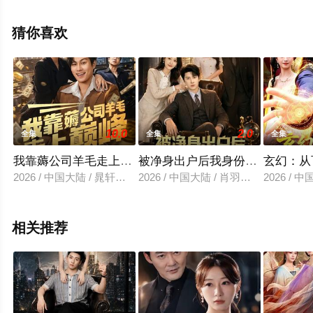
集就上天堂电影网，更多相关信息可移步至豆瓣电视剧、
电视猫或剧情网等平台了解。
猜你喜欢
10.0
2.0
全集
全集
全集
我靠薅公司羊毛走上巅峰
被净身出户后我身份曝光了
玄幻：从
2026 / 中国大陆 / 晁轩＆杨晰茹
2026 / 中国大陆 / 肖羽铠＆余紫瑄
2026 /
相关推荐