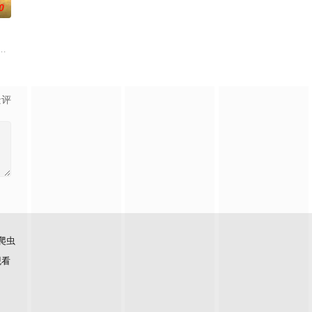
0
负玄鸟之力的夜族公主，前世
子剑因不满演习流于形式，假传指令要求真打实抗，虽引发哗然，
大生企业，实业报国的故事。甲午战争后，国家蒙羞，张謇虽高中状元，却渴
景评
爬虫
观看