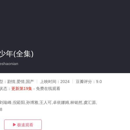
少年(全集)
shaonian
型：
剧情,爱情,国产
上映时间：
2024
豆瓣评分：
9.0
状态：
更新第19集
- 免费在线观看
刘瑜峰,倪菘阳,孙博雅,王人可,卓依娜姆,林铭然,虞汇源,
18
极速观看
