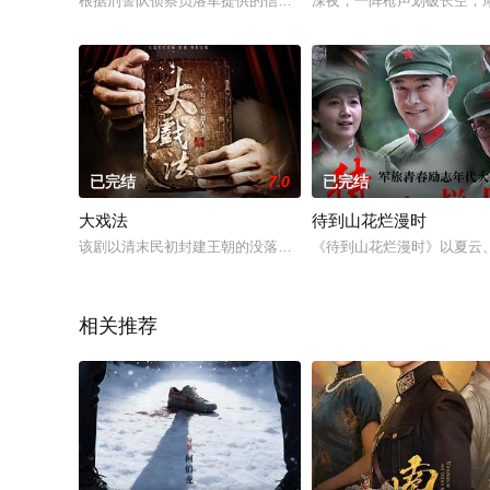
根据刑警队侦察员洛军提供的信息，西海市刑警队对钱海洋犯罪
深夜，一阵枪声划破长空，
已完结
7.0
已完结
大戏法
待到山花烂漫时
该剧以清末民初封建王朝的没落与社会转型为背景，讲述民间魔
《待到山花烂漫时》以夏云
相关推荐