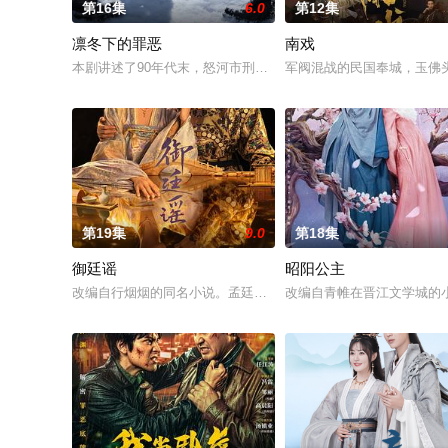
第16集
6.0
第12集
凛冬下的罪恶
南戏
本剧讲述了90年代末，怒河市刑侦支队在无普及监控、无DNA
军阀混战的民国奉城，玉佛
第19集
9.0
第18集
御廷谣
昭阳公主
改编自行烟烟的同名小说。孟廷辉，大平王朝有史以来个以女子
改编自青帷在晋江文学城的