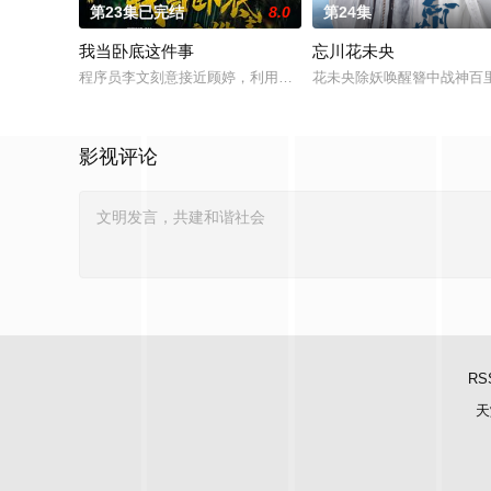
第23集已完结
8.0
第24集
我当卧底这件事
忘川花未央
程序员李文刻意接近顾婷，利用顾炎女儿奴的属性，请求老炮儿
花未央除妖唤醒簪中战神百
影视评论
RS
天