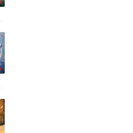
0
休的对立绝境。而他们不知，
子，偶遇“白天人住屋，晚上鬼占房”的阴阳宅，江淮被掳走配“阴婚”。他与女
0
满门流放，楚父以死鸣冤。楚家大小姐楚梓鸢带着滔天恨意，在屠
白长大以后，林知夏忽然对他说：“江逾白，我喜欢你，哲学和生物学意义上的