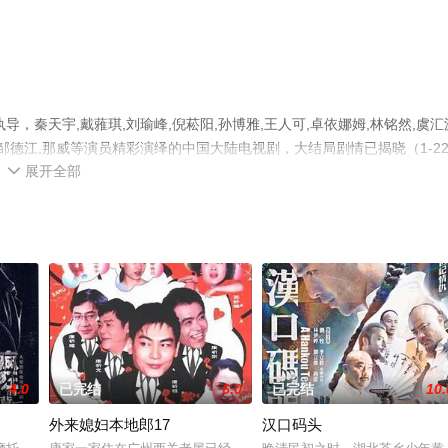
秦天宇,戴蕥琪,刘瑜峰,倪菘阳,孙博雅,王人可,卓依娜姆,林铭然,虞汇
保平,邹德江,那威等演员精彩演绎的中国大陆电视剧，大结局剧情已揭晓（1-2
展开全部
电影网，更多相关信息可移步至豆瓣电视剧、电视猫或剧情网等平台了解

4.0
已完结
6.0
已完结
10.
外来媳妇本地郎17
汉口码头