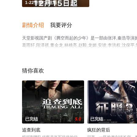
1-22全集/大结局
剧情介绍
我要评分
天堂影视国产剧《腾空而起的少年》是一部由张洋,秦浩导演执导，
葛雨轩,段泽祺,董金龙,林桃亮,赵毅,龙媚,安琥,李洪权,沈
集），手机免费观看高清未删减完整版电视剧全集就上天堂
猜你喜欢
已完结
5.0
已完结
追查到底
疯狂的背后