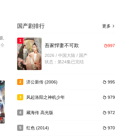
国产剧排行
更多

源,
1
2全
吾家悍妻不可欺
997

。
2026 / 中国大陆 / 国产
状态：第24集已完结
济公新传 (2006)
995
2

风起洛阳之神机少年
979
3

藏海传 高光版
972
4

0
红色 (2014)
970
5
