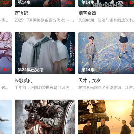
1.0
第14集
2.0
第14集
9.
夜语记
幽宅奇谭
鉴定技术的支持下，通过摸排、勘查等传统刑侦手段，接连破获数起重
头离奇失窃，戏班主横尸戏台，将冷血少帅许又安与昆曲名伶荣筱楠推向不死不
2025年7月网络剧备案当代 都市 海南越酷文化传媒有限公司
民国时期，江淮与迅哥组成说书班
9.0
第24集已完结
5.0
第14集
3.
长歌莫问
天才，女友
进士科三元及第入翰林院的奇女子。十年前的她被他从死人堆里救出来，
小说《平阳公主》。
千年前，雍国泥塑世家楚门因进贡的“十二生肖”离奇流血炸裂，惨遭
根据素光同同名小说改编。江逾