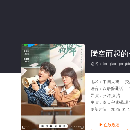
腾空而起的
别名：tengkongerqide
地区：
中国大陆
类
语言：
汉语普通话
导演：
张洋,秦浩
主演：
秦天宇,戴蕥琪,
更新时间：
2025-01-
在线观看
