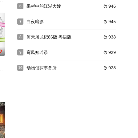
……吕焕是黑道上的一哥，他
（黄锦裳 饰）生了四个儿子，分别是祁光（苏志丹 饰）、祁宗
天虎，不幸流落到汉口码头当扁担，又当过货栈学徒、洋行学徒，虚心求教，
果栏中的江湖大嫂
946
6

白夜暗影
945
7

倚天屠龙记86版 粤语版
938
8

0
鸾凤知若录
929
9

动物侦探事务所
928
10

期的命运描写，反映了当今社
运动，被赵督军抓捕。刑场上，柳镇土豪柳爷的大太太救下了柳云轩
，于2011年9月上线，在奇艺网首播。 本剧由青年导演杜童执导，据了解，本