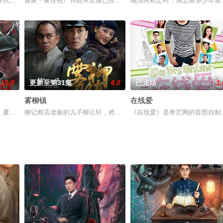
集团即将进行的假抄交易撒下了天罗地网。在交易现场，一个陌生人的出
摩托车后座上的杀手连续射击，黑道人物吕焕和他贴身保镖身中数弹，当场毙命
康家一家住在广州西关老屋已经几十年了，康伯（龚锦堂 饰）、康婶
晚清民初之时，湖北茶乡少年黄
10.0
更新至第31集
4.0
已完结
1.
雾柳镇
在线爱
术艺人用朴素而本能的爱国情怀，传承、保护国粹的故事。有着数千年历
、夏天和齐进南三人之间的感情戏为主线，通过对与夏云其它相关人物在不同时
柳记粮店老板的儿子柳云轩，抢了家里的钱做经费，去省城参加学生
《在线爱》是奇艺网的首部自制剧