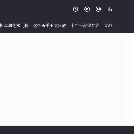




长津湖之水门桥
这个杀手不太冷静
十年一品温如言
盲战