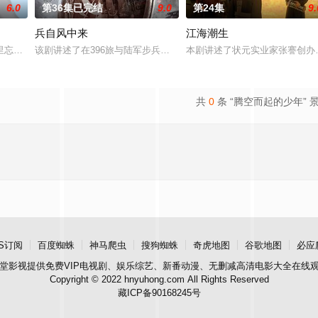
6.0
第36集已完结
9.0
第24集
9.
兵自风中来
江海潮生
顾炎带自己用程序员身份卧底电诈集团以求查出未婚妻离奇死亡的真相。
里忘川元神，二人共感相连，一同寻仙草修复肉身。未央动心，却不知自身是身
该剧讲述了在396旅与陆军步兵学院联合举办的小型军事演习中，郭
本剧讲述了状元实业家张謇创办
共
0
条 “腾空而起的少年” 
S订阅
百度蜘蛛
神马爬虫
搜狗蜘蛛
奇虎地图
谷歌地图
必应
堂影视
提供免费VIP电视剧、娱乐综艺、新番动漫、无删减高清电影大全在线
Copyright © 2022 hnyuhong.com All Rights Reserved
藏ICP备90168245号