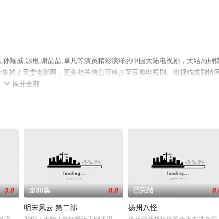
孙耀威,源根,谢晶晶,卓凡等演员精彩演绎的中国大陆电视剧，大结局剧
全集就上天堂电影网，更多相关信息可移步至豆瓣电视剧、电视猫或剧情
展开全部

3.0
全30集
8.0
已完结
9.
明末风云 第二部
扬州八怪