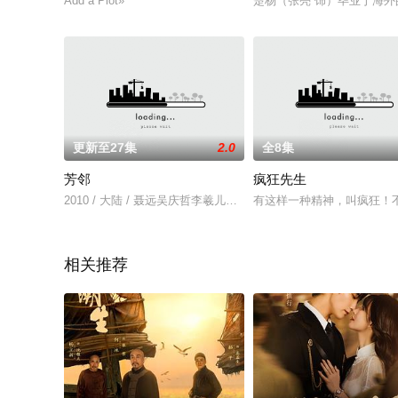
Add a Plot»
楚杨（张亮 饰）毕业于海
更新至27集
2.0
全8集
芳邻
疯狂先生
2010 / 大陆 / 聂远吴庆哲李羲儿刘蔚森赵慧仙
有这样一种精神，叫疯狂！
相关推荐