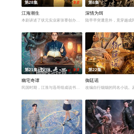
第28集
9.0
第6集
江海潮生
深情为饵
本剧讲述了状元实业家张謇创办大生企业，实业报国的故事。甲
陆早早突遭意外，竟穿越成
第21集已完结
9.0
第22集
幽宅奇谭
御廷谣
民国时期，江淮与迅哥组成说书班子，偶遇“白天人住屋，晚上鬼占
改编自行烟烟的同名小说。