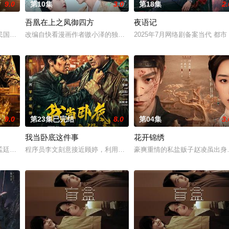
9.0
第10集
3.0
第18集
2.
吾凰在上之凤御四方
夜语记
午战争后，国家蒙羞，张謇虽高中状元，却渴望寻求强国之路。他毅然弃
民国少夫人苏沐晚，醒来，却是丈夫枪口相对、父母冤案、连环下毒……她于绝境
改编自快看漫画作者嗷小泽的独家连载漫画《吾凰在上》。现代少女奚
2025年7月网络剧备案当代 都
9.0
第23集已完结
8.0
第04集
3.
我当卧底这件事
花开锦绣
房”的阴阳宅，江淮被掳走配“阴婚”。他与女探长穆英搭档，侦破
孟廷辉，大平王朝有史以来个以女子进士科三元及第入翰林院的奇女子。十年前
程序员李文刻意接近顾婷，利用顾炎女儿奴的属性，请求老炮儿顾炎
豪爽重情的私盐贩子赵凌虽出身