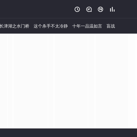




长津湖之水门桥
这个杀手不太冷静
十年一品温如言
盲战