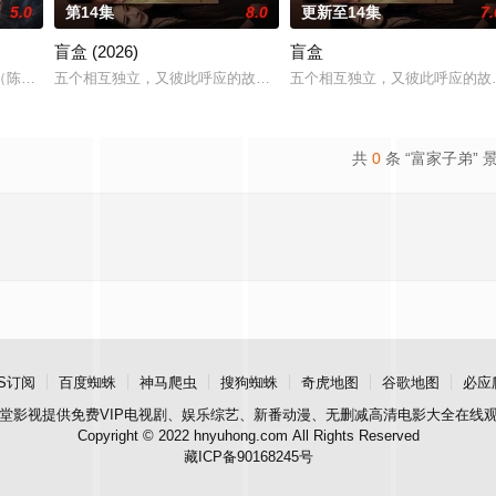
5.0
第14集
8.0
更新至14集
7.
盲盒 (2026)
盲盒
“江逾白，我喜欢你，哲学和生物学意义上的喜欢。”那个夜晚，他脸
陈伟霆 饰）与吴老狗（曾舜晞 饰）强强联手，携手霍仙姑（陈瑶 饰）与九
五个相互独立，又彼此呼应的故事——用一场精心策划的“夏令营”完成
五个相互独立，又彼此呼应的故事
共
0
条 “富家子弟” 
S订阅
百度蜘蛛
神马爬虫
搜狗蜘蛛
奇虎地图
谷歌地图
必应
堂影视
提供免费VIP电视剧、娱乐综艺、新番动漫、无删减高清电影大全在线
Copyright © 2022 hnyuhong.com All Rights Reserved
藏ICP备90168245号