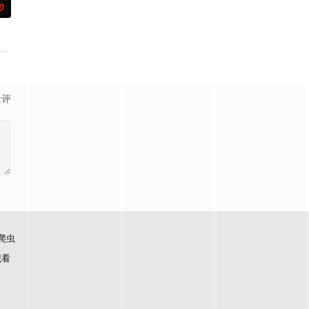
0
门诸人共赴冒险奇局。一桩
复仇的受害者；临终前与遗憾和解的“无用之人”；共享同一具
——用一场精心策划的“夏令营”完成复仇的受害者；临终前与遗憾和解的“无用
景评
爬虫
观看