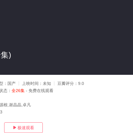
集)
型：
国产
上映时间：
未知
豆瓣评分：
9.0
状态：
全26集
- 免费在线观看
源根,谢晶晶,卓凡
13
极速观看
