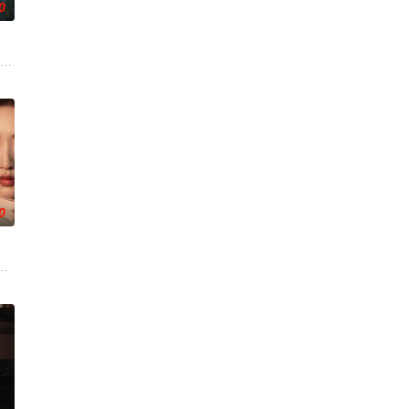
0
中步步破局，与“醋精”少
圆（姜贞羽 饰）因意外踏入玄机界，继而卷入虎云国内乱的漩涡
市 海南越酷文化传媒有限公司
0
的她被他从死人堆里救出来，
带自己用程序员身份卧底电诈集团以求查出未婚妻离奇死亡的真相。
草莽，却心怀壮志，他结识了遭人诬陷私通的世家名媛小姐傅庭芸，被迫一起