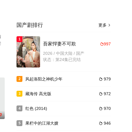
国产剧排行
更多

情
1
网
吾家悍妻不可欺
997

2026 / 中国大陆 / 国产
状态：第24集已完结
风起洛阳之神机少年
979
2

藏海传 高光版
972
3

红色 (2014)
970
4

0
果栏中的江湖大嫂
946
5
