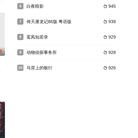
白天，楚杨是打着领带仪表堂
画，与宫廷御画师金敏之结怨。乾隆慕惜日益崛起的扬州画派，微服南下扬州
白夜暗影
945
6

倚天屠龙记86版 粤语版
938
7

鸾凤知若录
929
8

0
动物侦探事务所
928
9

马背上的银行
926
10

，不作不死是他的人生哲学！
以跨世纪的二十年为时段，以三个退伍士兵、两个孪生姐妹等人的艰
马光泽,鲍蕾,李竹