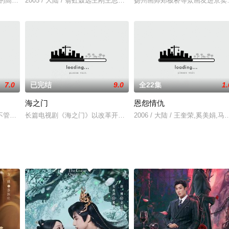
外的高等名校，学成归来之后从事了金融行业，将自己的事业经营得风生水起。
2005 / 大陆 / 翁虹聂远王刚王思懿李悠悠
扬州画师郑板桥等众画友进京卖
7.0
已完结
9.0
全22集
1.
海之门
恩怨情仇
不管幸福还是不幸，疯狂先生也是这样一个疯狂的人，严肃认真是他的处事风格
长篇电视剧《海之门》以改革开放以来台州经济社会大发展为参考，
2006 / 大陆 / 王奎荣,奚美娟,