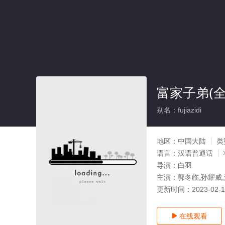
富家子弟(全
别名：fujiazidi
地区：
中国大陆
类
语言：
汉语普通话
导演：
白羽
主演：
郭冬临,孙耀威,
更新时间：
2023-02-
在线观看
