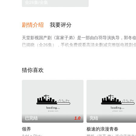
全26集/全集
剧情介绍
我要评分
天堂影视国产剧《富家子弟》是一部由白羽导演执导，郭冬临,
已揭晓（全26集），手机免费观看高清未删减完整版电视剧
等平台了解。
猜你喜欢
已完结
1.0
完结
领养
极速的浪漫青春