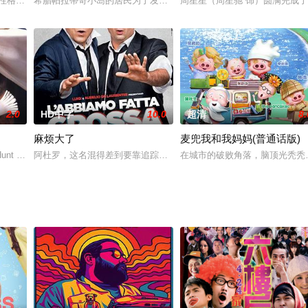
性格温和，时常被他人整蛊捉弄以致习以为常。欧米噶暗恋女护士Dkny（朱茵
希腊帕拉蒂奇小岛的居民为了发展旅游业，向德国一家银行贷款进行
周星星（周星驰 饰）圆满完成
2.0
HD中字
10.0
超清
8.
麻烦大了
麦兜我和我妈妈(普通话版)
上了幸福的生活，露西还为贝多芬生下了四只可爱的小狗，一家人其乐融
Hunt 饰）和乔治（查尔斯·格罗丁 Charles Grodin 饰）带着三个孩子瑞
阿杜罗，这名混得差到要靠追踪逃跑的猫来赚钱的私家侦探，现在还
在城市的破败角落，脑顶光秃秃