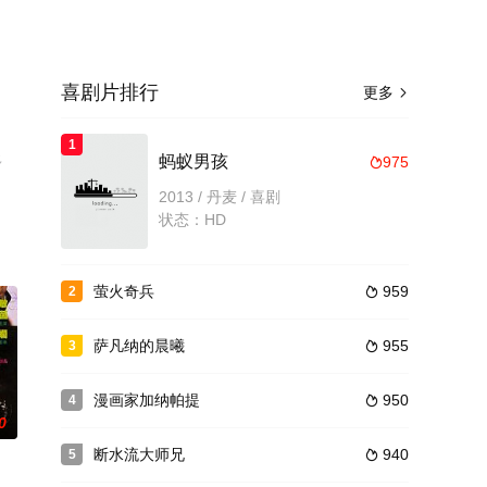
喜剧片排行
更多

1
多
蚂蚁男孩
975

2013 / 丹麦 / 喜剧
状态：HD
萤火奇兵
959
2

萨凡纳的晨曦
955
3

漫画家加纳帕提
950
4

0
断水流大师兄
940
5
