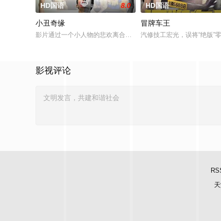
HD国语
8.0
HD国语
小丑奇缘
冒牌车王
影片通过一个小人物的悲欢离合，宣扬了树立正确的恋爱观生活
汽修技工宏光，误将“绝版
影视评论
RS
天