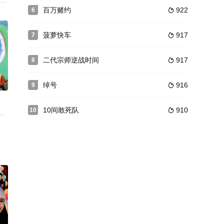
 饰），却苦于无法接近
基建，银行调查员前往小岛实地考察，互相看不顺眼的德国人和希腊
了校园任务后，以为可以升职，偏偏被调为交通警察。跟他一样立功的曹达华（
百万赌约
922
6

菠萝快车
917
7

二代宗师逆战时间
917
8

0
绰号
916
9

10间敢死队
910
10

住在他老年痴呆的姨妈家。尤里是一名舞台剧演员，自从跟妻子分开
的重案组老警察入职三十年，虽然破了许多大案要案，满身都是伤痕弹孔，但