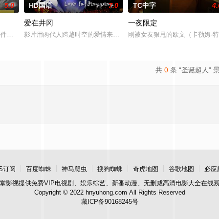
5.0
HD国语
7.0
TC中字
4.
爱在井冈
一夜限定
观的必要性，鞭挞了追金，虚荣等错误的观念，让人在捧腹之余感受到人
”零件遗落盲女薛薇薇家中，为了找回丢失的东西，宏光无意中伪装成车王与薇薇
影片用两代人跨越时空的爱情来演绎吉安老区人民的创业故事、幸福
刚被女友狠甩的欧文（卡勒姆·特
共
0
条 “圣诞超人” 
S订阅
百度蜘蛛
神马爬虫
搜狗蜘蛛
奇虎地图
谷歌地图
必应
堂影视
提供免费VIP电视剧、娱乐综艺、新番动漫、无删减高清电影大全在线
Copyright © 2022 hnyuhong.com All Rights Reserved
藏ICP备90168245号