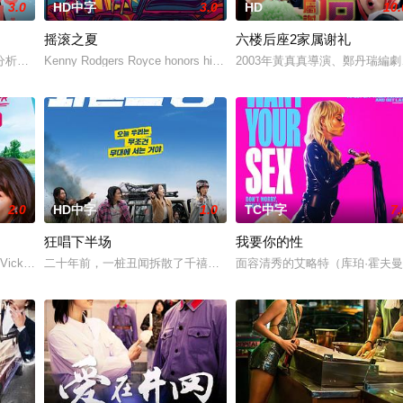
3.0
HD中字
3.0
HD
10.
摇滚之夏
六楼后座2家属谢礼
分析师，如今陷入财务困境，她答应为挚友雅斯敏牵线搭桥，为她安排相亲。原
Kenny Rodgers Royce honors his late mother's legacy by f
2003年黃真真導演、鄭丹瑞編劇
2.0
HD中字
1.0
TC中字
7.
狂唱下半场
我要你的性
”，步步为营接近倔强女医生李梦（李萌萌 饰）。他算计利益得失
 Vicky (Julia Novohradsky) und Le
二十年前，一桩丑闻拆散了千禧年初期当红的韩国流行三人团体。如
面容清秀的艾略特（库珀·霍夫曼 Co