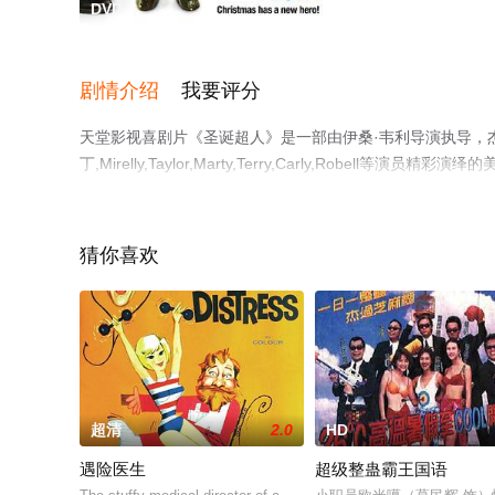
DVD
剧情介绍
我要评分
天堂影视喜剧片《圣诞超人》是一部由伊桑·韦利导演执导，杰森
丁,Mirelly,Taylor,Marty,Terry,Carly,Ro
相关信息可移步至豆瓣电影、电视猫或剧情网等平台了解。
猜你喜欢
超清
2.0
HD
遇险医生
超级整蛊霸王国语