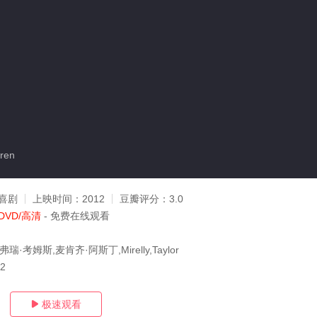
ren
喜剧
上映时间：
2012
豆瓣评分：
3.0
DVD/高清
- 免费在线观看
·考姆斯,麦肯齐·阿斯丁,Mirelly,Taylor
12
极速观看
