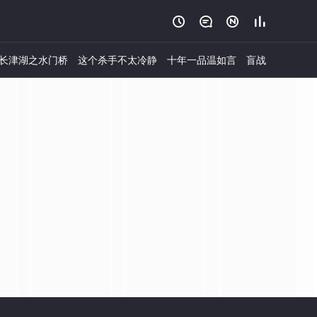




长津湖之水门桥
这个杀手不太冷静
十年一品温如言
盲战