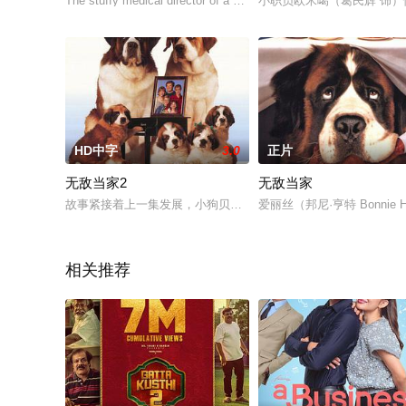
The stuffy medical director of a big-city hospital and his n
小职员欧米噶（葛民辉 饰）
HD中字
3.0
正片
无敌当家2
无敌当家
故事紧接着上一集发展，小狗贝多芬和露西终于走到了一起，过
爱丽丝（邦尼·亨特 Bonnie 
相关推荐