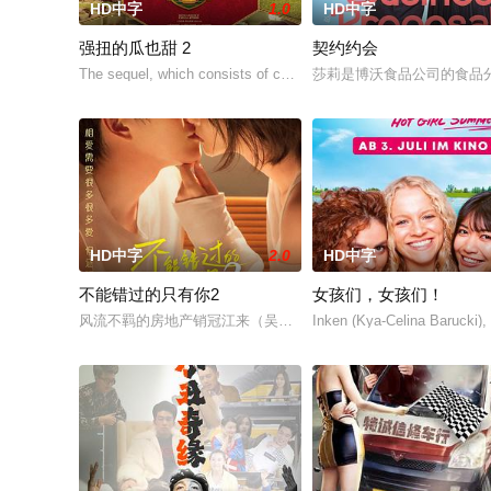
HD中字
1.0
HD中字
强扭的瓜也甜 2
契约约会
The sequel, which consists of consecutive events following t
莎莉是博沃食品公司的食品
HD中字
2.0
HD中字
不能错过的只有你2
女孩们，女孩们！
风流不羁的房地产销冠江来（吴翊歌 饰），为利益化身“深情画家
Inken (Kya-Celina Barucki),