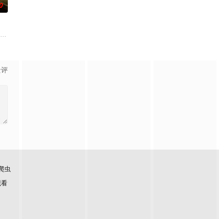
0
进行交往，一场错位的爱情
故事、追梦故事。脱贫不松劲，致富再出发。虽然父亲曾在家乡遭到
纳 饰）和满怀浪漫情怀和希望的艾莉（莫妮卡·巴巴罗 饰）或许是这座城市里
景评
爬虫
观看