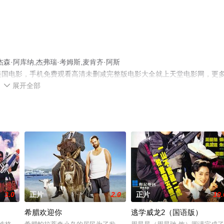
·阿库纳,杰弗瑞·考姆斯,麦肯齐·阿斯
bell等演员精彩演绎的美国电影，手机免费观看高清未删减完整版电影大全就上天堂电影网，更
展开全部

3.0
正片
2.0
正片
10.
希腊欢迎你
逃学威龙2（国语版）