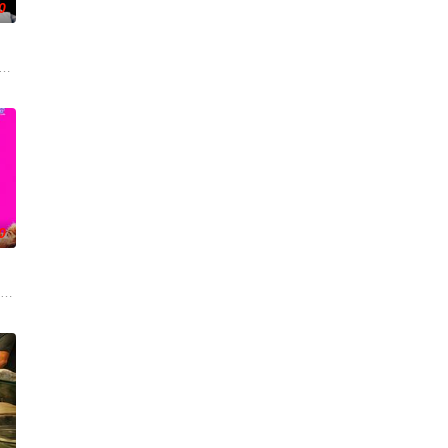
0
来，雅斯敏的约会对象是乌塔
的喜劇《六樓后座》拍出香港新一代的愛情面面觀，其中「Truth orDare」大
0
今，三人为了一场仅有一次的演出再度合体，前提是他们得克服接踵
oper Hoffman 饰）在著名艺术家艾丽卡·特蕾西（奥利维亚·王尔德 Oliv