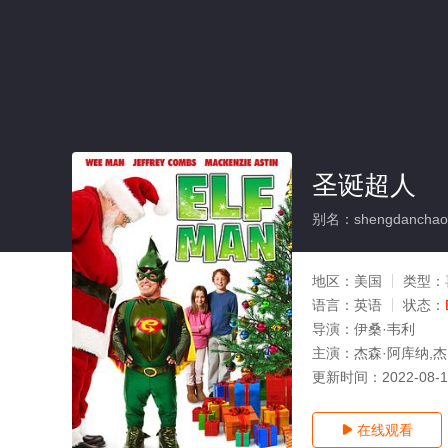
圣诞超人
别名：shengdanchao
地区：
美国
类型：
语言：
英语
状态：
导演：
伊桑·韦利
主演：
杰森·阿库纳,杰弗瑞
更新时间：
2022-08-
在线观看
